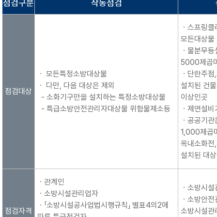
점검구분
작동점검
ㆍ스프링클
모든대상물
ㆍ물분무등설
5000제곱
ㆍ 모든특정소방대상물
ㆍ단란주점
ㆍ 다만, 다음 대상은 제외
설치된 건물
점검대상
- 소화기구만을 설치하는 특정소방대상물
이상인곳
- 특급소방안전관리자대상물 위험물제소등
ㆍ제연설비가
ㆍ공공기관
1,000제
옥내소화전
설치된 대
ㆍ관계인
ㆍ소방시설
ㆍ소방시설관리업자
ㆍ소방안전
ㆍ「소방시설공사업법시행규칙」 별표4의2에
점검자격
소방시설관
따른 특급점검자