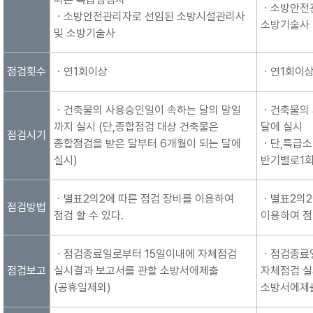
ㆍ소방안전
ㆍ소방안전관리자로 선임된 소방시설관리사
소방기술사
및 소방기술사
점검횟수
ㆍ연1회이상
ㆍ연1회이
ㆍ건축물의 사용승인일이 속하는 달의 말일
ㆍ건축물의
까지 실시 (단,종합점검 대상 건축물은
달에 실시
점검시기
종합점검을 받은 달부터 6개월이 되는 달에
ㆍ단,특급
실시)
반기별로1회
ㆍ별표2의2에 따른 점검 장비를 이용하여
ㆍ별표2의2
점검방법
점검 할 수 있다.
이용하여 점검
ㆍ점검종료일로부터 15일이내에 자체점검
ㆍ점검종료
점검보고
실시결과 보고서를 관할 소방서에제출
자체점검 실
(공휴일제외)
소방서에제출