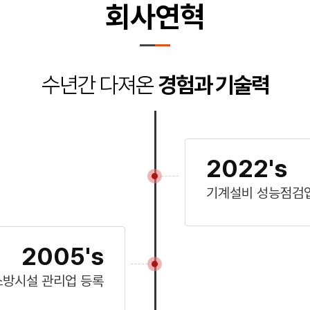
회사연혁
수년간 다져온
경험과 기술력
2022's
기계설비 성능점검
2005's
소방시설 관리업 등록