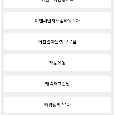
이앤씨벤처드림타워 2차
이천일아울렛 구로점
재능유통
캐릭터그린빌
타워팰리스1차