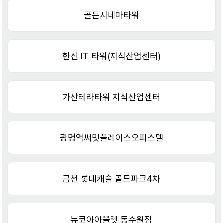
골든시네마타워
한신 IT 타워(지식산업센터)
가산테라타워 지식산업센터
광명역써밋플레이스오피스텔
금천 롯데캐슬 골드파크4차
뉴코아아울렛 동수원점