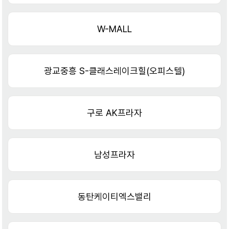
W-MALL
광교중흥 S-클래스레이크힐(오피스텔)
구로 AK프라자
남성프라자
동탄케이티엑스밸리