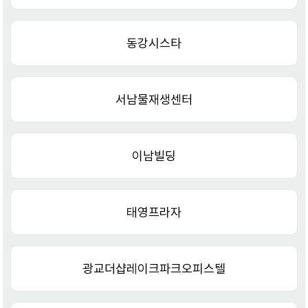
동강시스타
서남물재생센터
이남빌딩
태영프라자
광교더샵레이크파크오피스텔