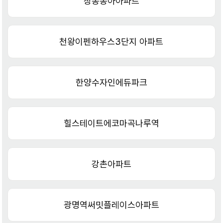
창동동아아파트
천왕이펜하우스3단지 아파트
한양수자인에듀파크
힐스테이트에코마곡나루역
강촌아파트
광명역써밋플레이스아파트