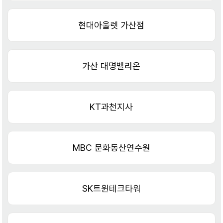
현대아울렛 가산점
가산 대명벨리온
KT과천지사
MBC 문화동산연수원
SK트윈테크타워