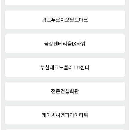
광교푸르지오월드마크
금강펜테리움IX타워
부천테크노밸리 U1센터
전문건설회관
케이씨씨엠파이어타워